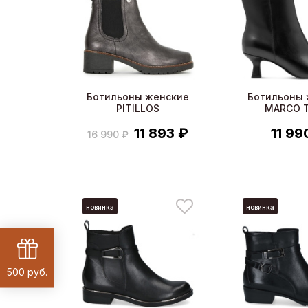
Ботильоны женские
Ботильоны 
PITILLOS
MARCO T
11 893 ₽
11 99
16 990 ₽
новинка
новинка
500 руб.