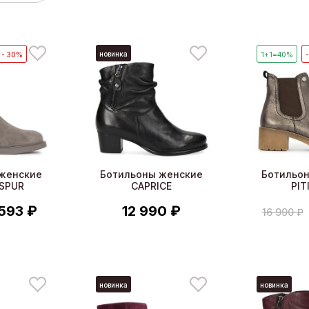
новинка
- 30%
1+1=40%
женские
Ботильоны женские
Ботильо
 SPUR
CAPRICE
PIT
 593 ₽
12 990 ₽
16 990 ₽
новинка
новинка