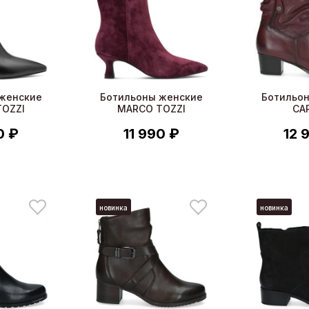
женские
Ботильоны женские
Ботильо
OZZI
MARCO TOZZI
CA
0 ₽
11 990 ₽
12 
новинка
новинка