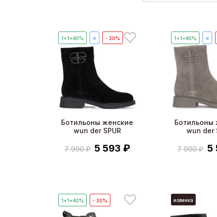
1+1=40%
❄
- 30%
1+1=40%
❄
Ботильоны женские
Ботильоны 
wun der SPUR
wun der
5 593 ₽
5
7 990 ₽
7 990 ₽
новинка
1+1=40%
- 30%