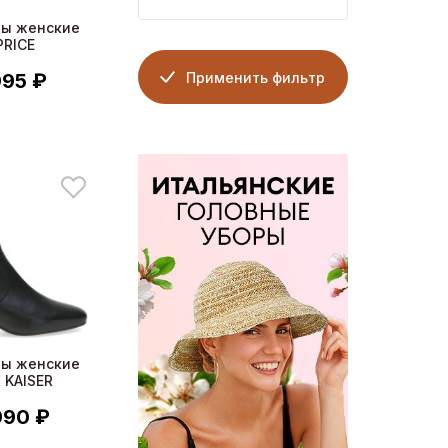
ны женские
PRICE
Применить фильтр
995 ₽
ны женские
 KAISER
990 ₽