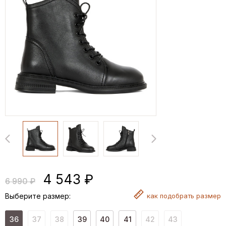
4 543 ₽
6 990 ₽
Выберите размер:
как
подобрать размер
36
37
38
39
40
41
42
43