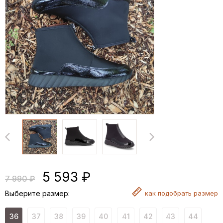
5 593 ₽
7 990 ₽
Выберите размер:
как
подобрать размер
36
37
38
39
40
41
42
43
44