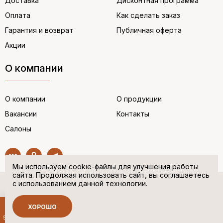
Доставка
Дисконтная программа
Оплата
Как сделать заказ
Гарантия и возврат
Публичная оферта
Акции
О компании
О компании
О продукции
Вакансии
Контакты
Салоны
Мы используем cookie-файлы для улучшения работы
сайта. Продолжая использовать сайт, вы соглашаетесь
с использованием данной технологии.
© “НЕМЕЦКАЯ ОБУВЬ” 2017. Все права защищены.
Политика в отношении персональных данных
ХОРОШО
Сделано в
500 руб.