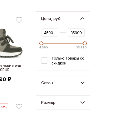
Цена, руб.
4 590
35 990
Только товары со
скидкой
женские wun
 SPUR
90 ₽
Сезон
Размер
- 30%