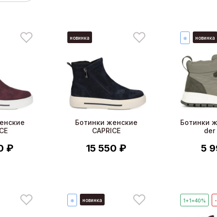
новинка
новинка
❄
енские
Ботинки женские
Ботинки 
CE
CAPRICE
der
0 ₽
15 550 ₽
5 9
новинка
❄
1+1=40%