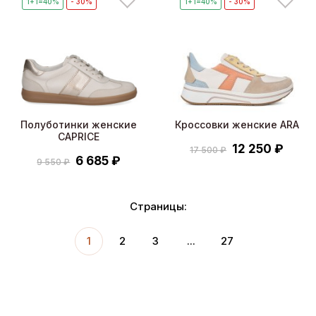
1+1=40%
- 30%
1+1=40%
- 30%
Полуботинки женские
Кроссовки женские ARA
CAPRICE
12 250 ₽
17 500 ₽
6 685 ₽
9 550 ₽
Страницы:
1
2
3
...
27