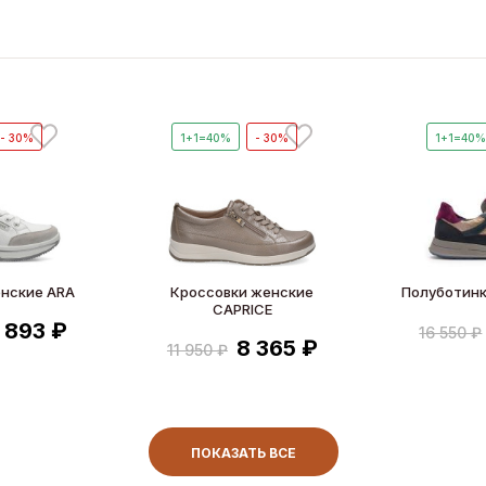
- 30%
1+1=40%
- 30%
1+1=40
нские ARA
Кроссовки женские
Полуботинк
CAPRICE
1 893 ₽
16 550 ₽
8 365 ₽
11 950 ₽
ПОКАЗАТЬ ВСЕ