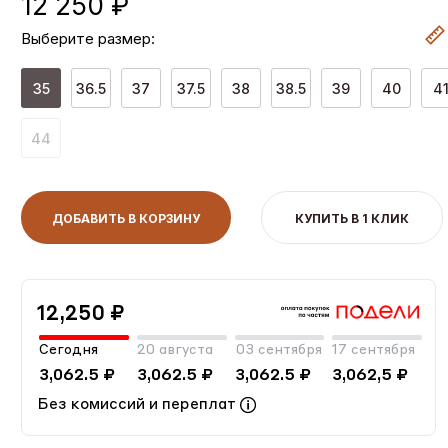
12 250 ₽
Выберите размер:
35
36.5
37
37.5
38
38.5
39
40
4
44
ДОБАВИТЬ В КОРЗИНУ
КУПИТЬ В 1 КЛИК
12,250 ₽
Сегодня
20 августа
03 сентября
17 сентября
3,062.5 ₽
3,062.5 ₽
3,062.5 ₽
3,062,5 ₽
Без комиссий и переплат