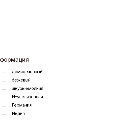
нформация
демисезонный
бежевый
шнурки/молния
H-увеличенная
Германия
Индия