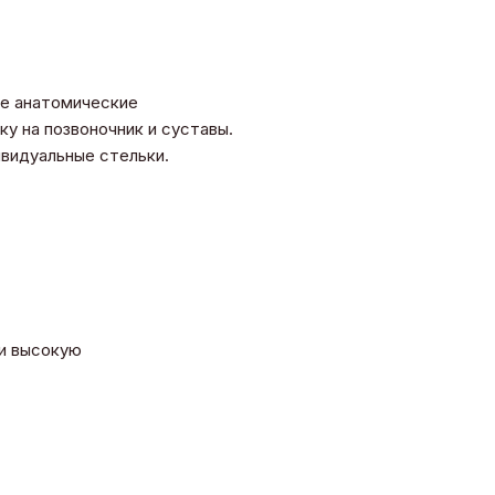
се анатомические
у на позвоночник и суставы.
дивидуальные стельки.
 и высокую