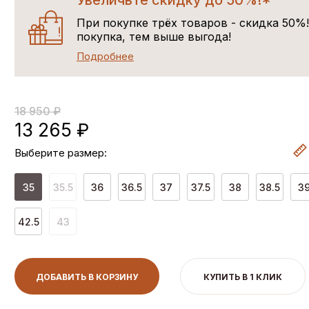
Увеличьте скидку до 50%!*
При покупке трёх товаров - скидка 50%
покупка, тем выше выгода!
Подробнее
18 950 ₽
13 265 ₽
Выберите размер:
35
35.5
36
36.5
37
37.5
38
38.5
3
42.5
43
ДОБАВИТЬ В КОРЗИНУ
КУПИТЬ В 1 КЛИК