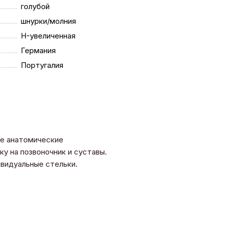
голубой
шнурки/молния
H-увеличенная
Германия
Португалия
се анатомические
у на позвоночник и суставы.
дивидуальные стельки.