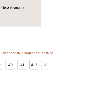
! Чем больше
как
правильно
подобрать размер
9
40
41
41.5
42