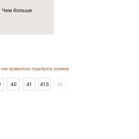
! Чем больше
как
правильно
подобрать размер
9
40
41
41.5
42