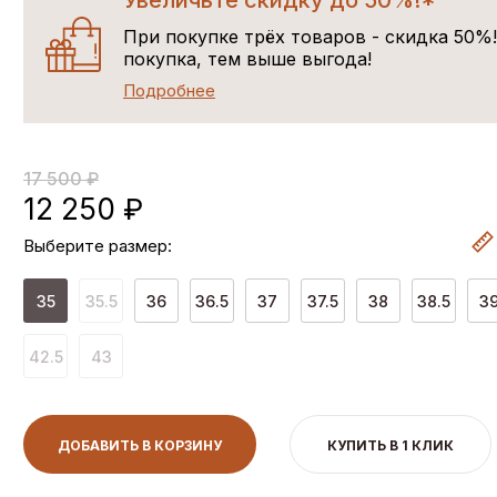
Увеличьте скидку до 50%!*
При покупке трёх товаров - скидка 50%
покупка, тем выше выгода!
Подробнее
17 500 ₽
12 250 ₽
Выберите размер:
35
35.5
36
36.5
37
37.5
38
38.5
3
42.5
43
ДОБАВИТЬ В КОРЗИНУ
КУПИТЬ В 1 КЛИК