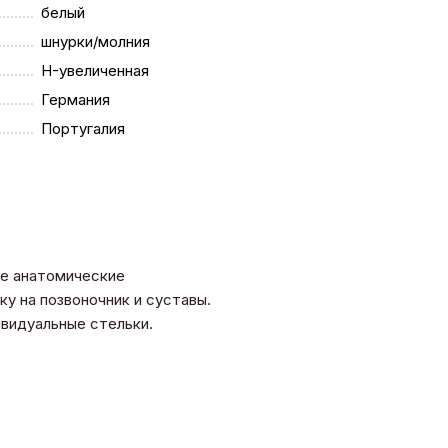
белый
шнурки/молния
H-увеличенная
Германия
Португалия
се анатомические
у на позвоночник и суставы.
дивидуальные стельки.