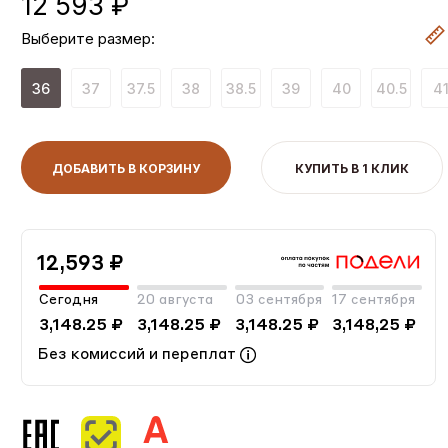
12 593 ₽
Выберите размер:
36
37
37.5
38
38.5
39
40
40.5
4
ДОБАВИТЬ В КОРЗИНУ
КУПИТЬ В 1 КЛИК
12,593 ₽
Сегодня
20 августа
03 сентября
17 сентября
3,148.25 ₽
3,148.25 ₽
3,148.25 ₽
3,148,25 ₽
Без комиссий и переплат