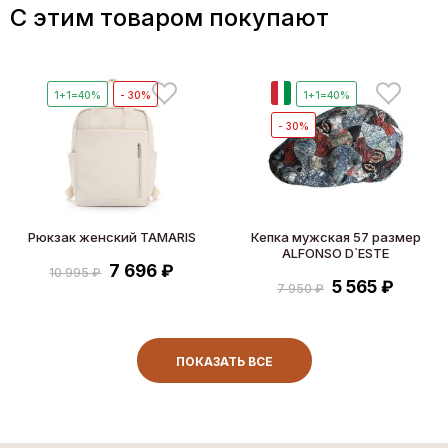
C этим товаром покупают
И
1+1=40%
- 30%
1+1=40%
- 30%
Рюкзак женский TAMARIS
Кепка мужская 57 размер
ALFONSO D`ESTE
7 696 ₽
10 995 ₽
5 565 ₽
7 950 ₽
ПОКАЗАТЬ ВСЕ