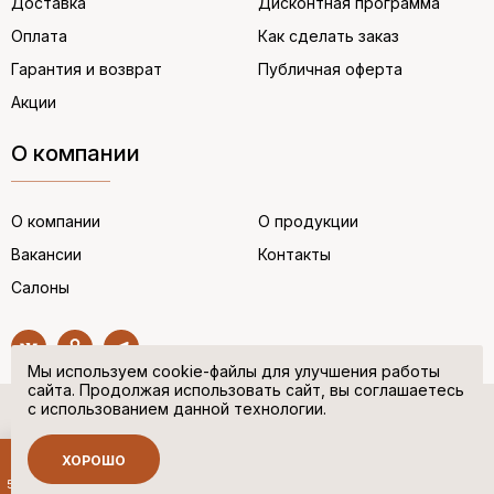
Доставка
Дисконтная программа
Оплата
Как сделать заказ
Гарантия и возврат
Публичная оферта
Акции
О компании
О компании
О продукции
Вакансии
Контакты
Салоны
Мы используем cookie-файлы для улучшения работы
сайта. Продолжая использовать сайт, вы соглашаетесь
с использованием данной технологии.
© “НЕМЕЦКАЯ ОБУВЬ” 2017. Все права защищены.
Политика в отношении персональных данных
ХОРОШО
Сделано в
500 руб.