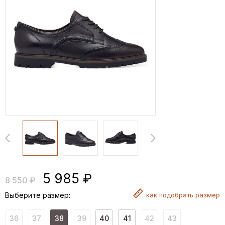
5 985 ₽
8 550 ₽
Выберите размер:
как
подобрать размер
36
37
38
39
40
41
42
43