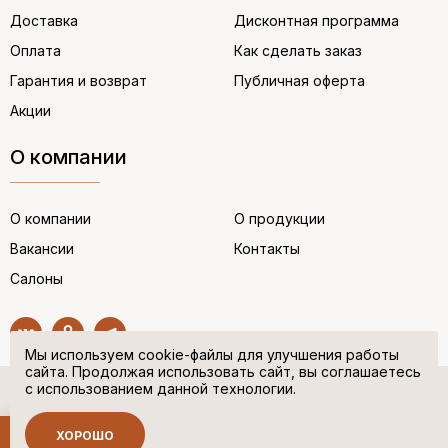
Доставка
Дисконтная программа
Оплата
Как сделать заказ
Гарантия и возврат
Публичная оферта
Акции
О компании
О компании
О продукции
Вакансии
Контакты
Салоны
Мы используем cookie-файлы для улучшения работы
сайта. Продолжая использовать сайт, вы соглашаетесь
с использованием данной технологии.
© “НЕМЕЦКАЯ ОБУВЬ” 2017. Все права защищены.
Политика в отношении персональных данных
ХОРОШО