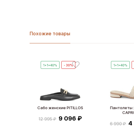
Похожие товары
1+1=40%
- 30%
1+1=40%
Сабо женские PITILLOS
Пантолеты
CAPR
9 096 ₽
12 995 ₽
4
6 990 ₽