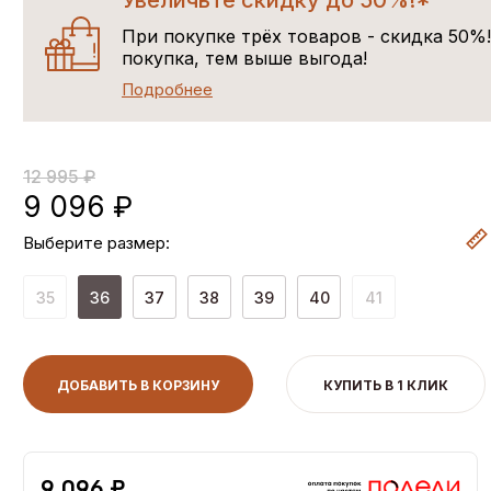
Увеличьте скидку до 50%!*
При покупке трёх товаров - скидка 50%
покупка, тем выше выгода!
Подробнее
12 995 ₽
9 096 ₽
Выберите размер:
35
36
37
38
39
40
41
ДОБАВИТЬ В КОРЗИНУ
КУПИТЬ В 1 КЛИК
9,096 ₽