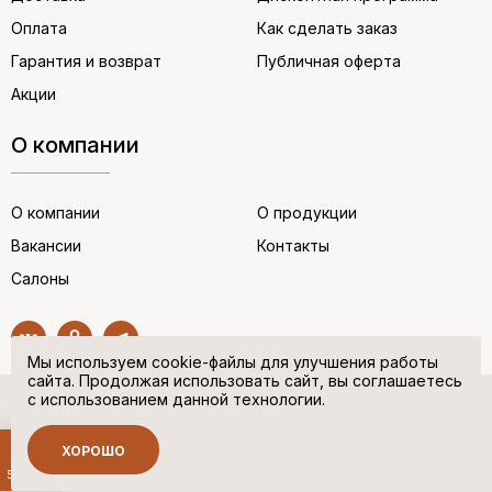
Оплата
Как сделать заказ
Гарантия и возврат
Публичная оферта
Акции
О компании
О компании
О продукции
Вакансии
Контакты
Салоны
Мы используем cookie-файлы для улучшения работы
сайта. Продолжая использовать сайт, вы соглашаетесь
с использованием данной технологии.
© “НЕМЕЦКАЯ ОБУВЬ” 2017. Все права защищены.
Политика в отношении персональных данных
ХОРОШО
Сделано в
500 руб.