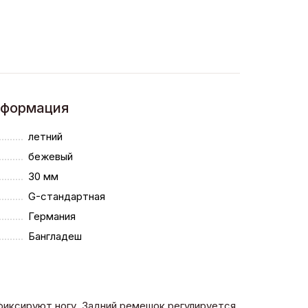
нформация
летний
бежевый
30 мм
G-стандартная
Германия
Бангладеш
фиксируют ногу. Задний ремешок регулируется