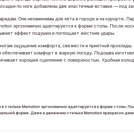
осадки по ноге добавлены две эластичные вставки — под за
рядам. Они незаменимы для лета в городе и на курорте. Па
otion эргономично адаптируется к форме стопы. После носк
зывает эффект подушки и поглощает жёсткие удары.
т ногам ощущение комфорта, свежести и приятной прохлады. 
и обеспечивает комфорт в жаркую погоду. Подошва изготовл
печивает хорошее сцепление с поверхностью. Удобная колод
 в стельке Memotion эргономично адаптируется к форме стопы. По
чальной форме. Даже в движении стелька Memotion прекрасно де