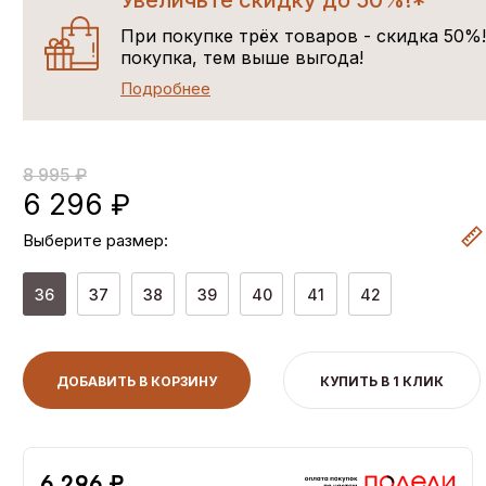
Увеличьте скидку до 50%!*
При покупке трёх товаров - скидка 50%
покупка, тем выше выгода!
Подробнее
8 995 ₽
6 296 ₽
Выберите размер:
36
37
38
39
40
41
42
ДОБАВИТЬ В КОРЗИНУ
КУПИТЬ В 1 КЛИК
6,296 ₽