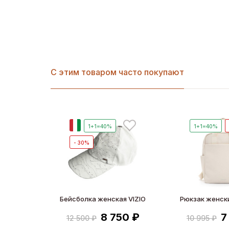
С этим товаром часто покупают
И
1+1=40%
1+1=40%
- 30%
Бейсболка женская VIZIO
Рюкзак женск
8 750 ₽
7
12 500 ₽
10 995 ₽