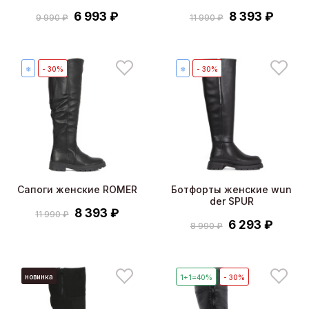
6 993 ₽
8 393 ₽
9 990 ₽
11 990 ₽
❄
- 30%
❄
- 30%
Сапоги женские ROMER
Ботфорты женские wun
der SPUR
8 393 ₽
11 990 ₽
6 293 ₽
8 990 ₽
новинка
1+1=40%
- 30%