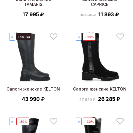
TAMARIS
CAPRICE
17 995 ₽
11 893 ₽
16 990 ₽
новинка
❄
❄
- 30%
Сапоги женские KELTON
Сапоги женские KELTON
43 990 ₽
26 285 ₽
37 550 ₽
❄
- 30%
❄
- 30%