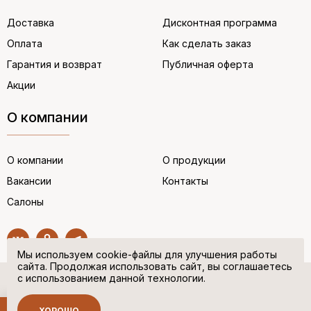
Доставка
Дисконтная программа
Оплата
Как сделать заказ
Гарантия и возврат
Публичная оферта
Акции
О компании
О компании
О продукции
Вакансии
Контакты
Салоны
Мы используем cookie-файлы для улучшения работы
сайта. Продолжая использовать сайт, вы соглашаетесь
с использованием данной технологии.
© “НЕМЕЦКАЯ ОБУВЬ” 2017. Все права защищены.
Политика в отношении персональных данных
ХОРОШО