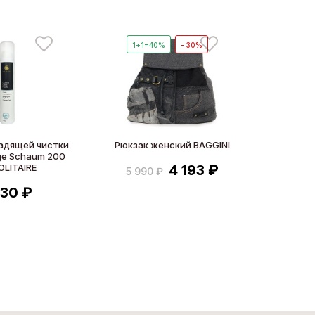
1+1=40%
- 30%
адящей чистки
Рюкзак женский BAGGINI
ge Schaum 200
OLITAIRE
4 193 ₽
5 990 ₽
630 ₽