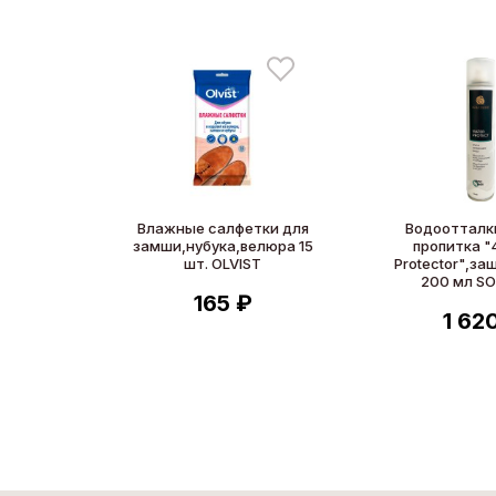
Влажные салфетки для
Водооттал
замши,нубука,велюра 15
пропитка "
шт. OLVIST
Protector",за
200 мл SO
165 ₽
1 62