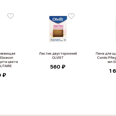
кивающая
Ластик двусторонний
Пена для щ
4Season
OLVIST
Combi Pfle
щита цвета
мл S
LITAIRE
560 ₽
1 
0 ₽