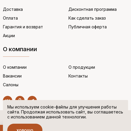
Доставка
Дисконтная программа
Оплата
Как сделать заказ
Гарантия и возврат
Публичная оферта
Акции
О компании
О компании
О продукции
Вакансии
Контакты
Салоны
Мы используем cookie-файлы для улучшения работы
сайта. Продолжая использовать сайт, вы соглашаетесь
с использованием данной технологии.
© “НЕМЕЦКАЯ ОБУВЬ” 2017. Все права защищены.
Политика в отношении персональных данных
ХОРОШО