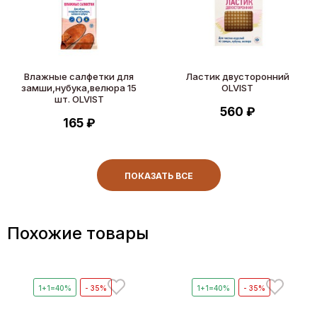
Влажные салфетки для
Ластик двусторонний
замши,нубука,велюра 15
OLVIST
шт. OLVIST
560 ₽
165 ₽
ПОКАЗАТЬ ВСЕ
Похожие товары
1+1=40%
- 35%
1+1=40%
- 35%