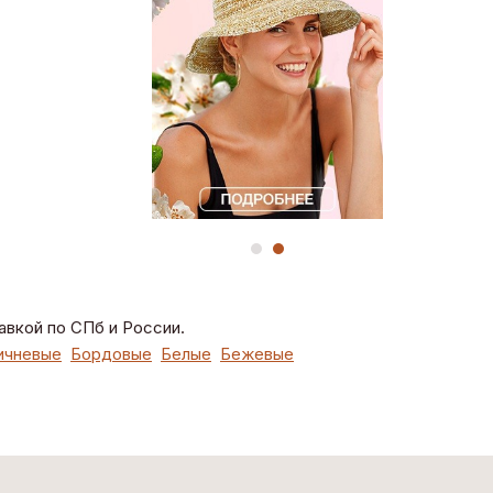
авкой по СПб и России.
ичневые
Бордовые
Белые
Бежевые