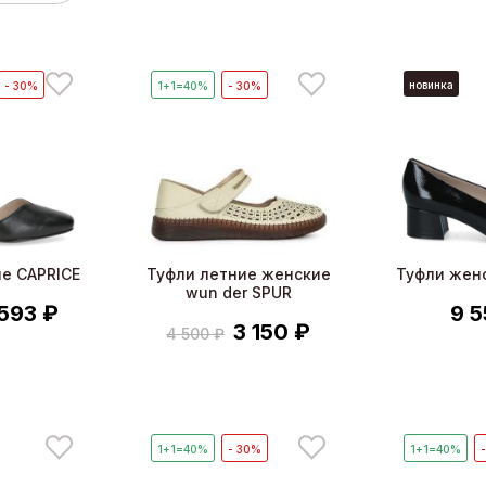
новинка
- 30%
1+1=40%
- 30%
е CAPRICE
Туфли летние женские
Туфли жен
wun der SPUR
 593 ₽
9 5
3 150 ₽
4 500 ₽
1+1=40%
- 30%
1+1=40%