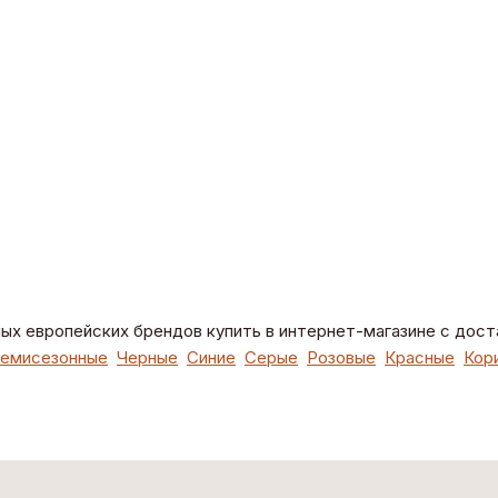
ых европейских брендов купить в интернет-магазине с дост
емисезонные
Черные
Синие
Серые
Розовые
Красные
Кор