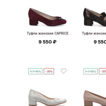
Туфли женские CAPRICE
Туфли женски
9 550 ₽
9 55
1+1=40%
- 30%
1+1=40%
- 3