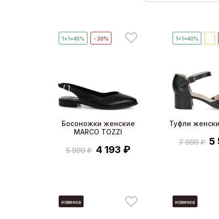
1+1=40%
- 30%
1+1=40%
🔥
Босоножки женские
Туфли женски
MARCO TOZZI
5
7 990 ₽
4 193 ₽
5 990 ₽
новинка
новинка