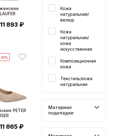
Кожа
 женские
LAUFER
натуральная/
велюр
11 893 ₽
Кожа
натуральная/
кожа
искусственная
- 30%
Композиционная
кожа
Текстиль/кожа
натуральная
Материал
нские PETER
подкладки
ISER
11 865 ₽
Материал