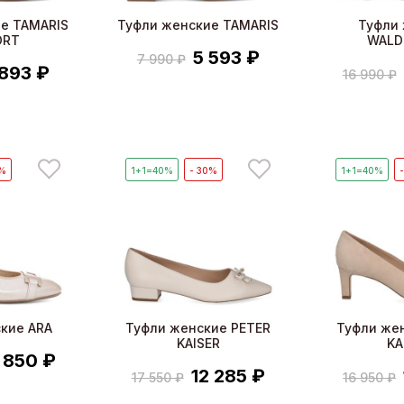
е TAMARIS
Туфли женские TAMARIS
Туфли
ORT
WALD
5 593 ₽
7 990 ₽
 893 ₽
16 990 ₽
0%
1+1=40%
- 30%
1+1=40%
кие ARA
Туфли женские PETER
Туфли же
KAISER
KA
 850 ₽
12 285 ₽
17 550 ₽
16 950 ₽