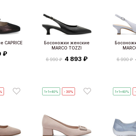
е CAPRICE
Босоножки женские
Босонож
MARCO TOZZI
MARC
0 ₽
4 893 ₽
6 990 ₽
6 990 ₽
0%
1+1=40%
- 30%
1+1=40%