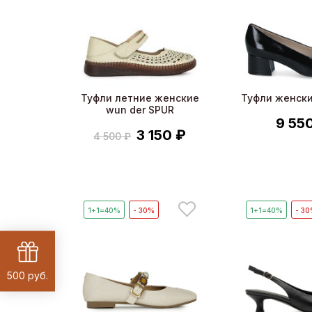
Туфли летние женские
Туфли женски
wun der SPUR
9 55
3 150 ₽
4 500 ₽
1+1=40%
- 30%
1+1=40%
- 3
500 руб.