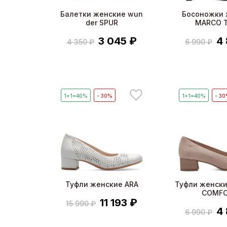
Балетки женские wun
Босоножки 
der SPUR
MARCO T
3 045 ₽
4
4 350 ₽
6 990 ₽
1+1=40%
- 30%
1+1=40%
- 3
Туфли женские ARA
Туфли женски
COMF
11 193 ₽
15 990 ₽
4
6 990 ₽