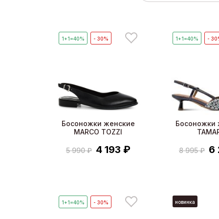
1+1=40%
- 30%
1+1=40%
- 3
Босоножки женские
Босоножки 
MARCO TOZZI
TAMAR
4 193 ₽
6
5 990 ₽
8 995 ₽
новинка
1+1=40%
- 30%