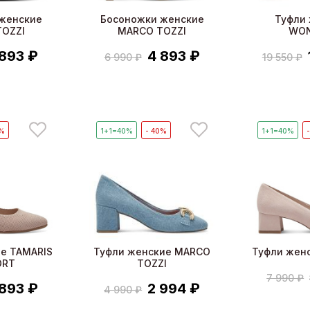
женские
Босоножки женские
Туфли
OZZI
MARCO TOZZI
WO
 893 ₽
4 893 ₽
6 990 ₽
19 550 ₽
0%
1+1=40%
- 40%
1+1=40%
е TAMARIS
Туфли женские MARCO
Туфли жен
ORT
TOZZI
7 990 ₽
 893 ₽
2 994 ₽
4 990 ₽