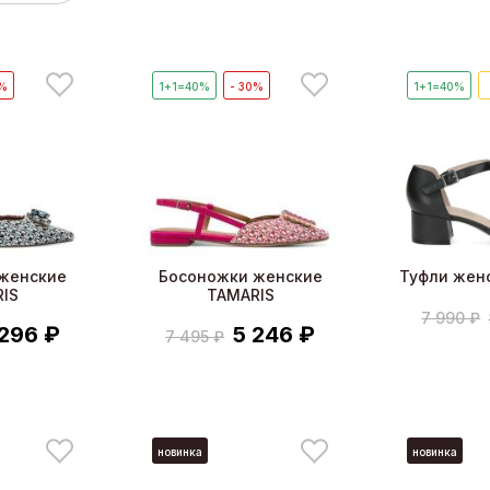
0%
1+1=40%
- 30%
1+1=40%
женские
Босоножки женские
Туфли жен
IS
TAMARIS
7 990 ₽
 296 ₽
5 246 ₽
7 495 ₽
новинка
новинка