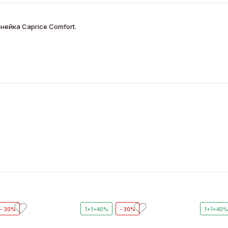
нейка Caprice Comfort.
- 30%
1+1=40%
- 30%
1+1=40