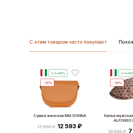
С этим товаром часто покупают
Похо
И
И
1+1=40%
1+1=40
- 30%
- 30%
Сумка женская MIA DONNA
Кепка мужская
ALFONSO 
12 593 ₽
17 990 ₽
7
10 990 ₽