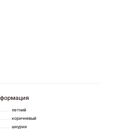
нформация
летний
коричневый
шнурки