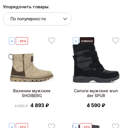
Упорядочить товары:
новинка
❄
- 30%
❄
Валенки мужские
Сапоги мужские wun
SHOIBERG
der SPUR
4 893 ₽
4 590 ₽
6 990 ₽
❄
- 30%
❄
- 30%