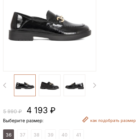
4 193 ₽
5 990 ₽
Выберите размер:
как
подобрать размер
36
37
38
39
40
41