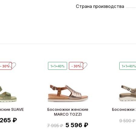
Страна производства
- 30%
1+1=40%
- 30%
1+1=40
нские SUAVE
Босоножки женские
Босоножки 
MARCO TOZZI
 265 ₽
9 590 ₽
5 596 ₽
7 995 ₽