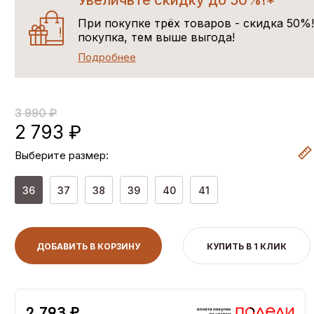
Увеличьте скидку до 50%!*
При покупке трёх товаров - скидка 50%
покупка, тем выше выгода!
Подробнее
3 990 ₽
2 793 ₽
Выберите размер:
36
37
38
39
40
41
ДОБАВИТЬ В КОРЗИНУ
КУПИТЬ В 1 КЛИК
2,793 ₽