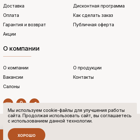
Доставка
Дисконтная программа
Оплата
Как сделать заказ
Гарантия и возврат
Публичная оферта
Акции
О компании
О компании
О продукции
Вакансии
Контакты
Салоны
Мы используем cookie-файлы для улучшения работы
сайта. Продолжая использовать сайт, вы соглашаетесь
с использованием данной технологии.
© “НЕМЕЦКАЯ ОБУВЬ” 2017. Все права защищены.
Политика в отношении персональных данных
ХОРОШО