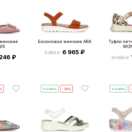
женские
Босоножки женские ARA
Туфли лет
IS
WO
6 965 ₽
9 950 ₽
 246 ₽
19 950 ₽
0%
1+1=40%
- 30%
1+1=40%