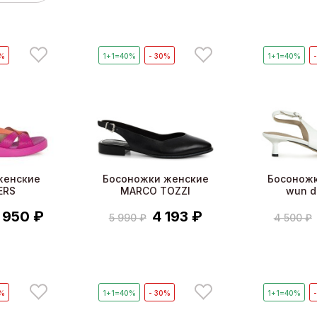
0%
1+1=40%
- 30%
1+1=40%
женские
Босоножки женские
Босонож
ERS
MARCO TOZZI
wun d
 950 ₽
4 193 ₽
5 990 ₽
4 500 ₽
0%
1+1=40%
- 30%
1+1=40%