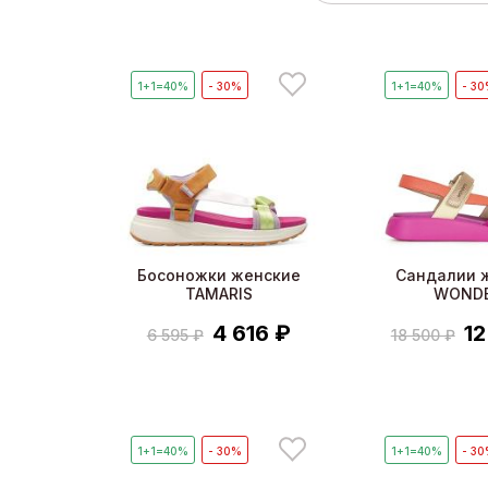
1+1=40%
- 30%
1+1=40%
- 3
Босоножки женские
Сандалии 
TAMARIS
WOND
4 616 ₽
12
6 595 ₽
18 500 ₽
1+1=40%
- 30%
1+1=40%
- 3