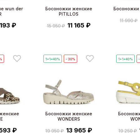
е wun der
Босоножки женские
Босоножки
R
PITILLOS
11 990 ₽
 193 ₽
11 165 ₽
15 950 ₽
0%
1+1=40%
- 30%
1+1=40%
женские
Босоножки женские
Босонож
E
WONDERS
WO
 593 ₽
13 965 ₽
19 950 ₽
19 250 ₽