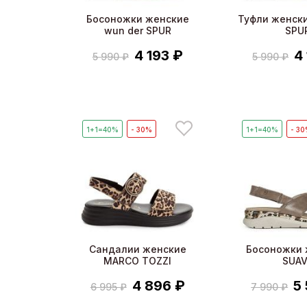
Босоножки женские
Туфли женски
wun der SPUR
SPU
4 193 ₽
4
5 990 ₽
5 990 ₽
1+1=40%
- 30%
1+1=40%
- 3
Сандалии женские
Босоножки 
MARCO TOZZI
SUAV
4 896 ₽
5
6 995 ₽
7 990 ₽