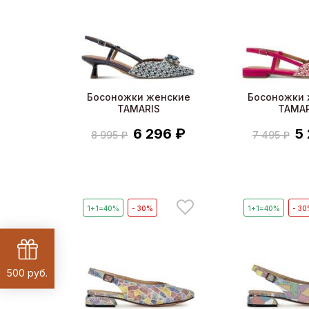
Босоножки женские
Босоножки 
TAMARIS
TAMAR
6 296 ₽
5
8 995 ₽
7 495 ₽
1+1=40%
- 30%
1+1=40%
- 3
500 руб.