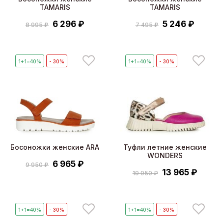
TAMARIS
TAMARIS
6 296 ₽
5 246 ₽
8 995 ₽
7 495 ₽
1+1=40%
- 30%
1+1=40%
- 30%
Босоножки женские ARA
Туфли летние женские
WONDERS
6 965 ₽
9 950 ₽
13 965 ₽
19 950 ₽
1+1=40%
- 30%
1+1=40%
- 30%