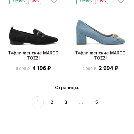
1+1=40%
- 30%
1+1=40%
- 40%
Туфли женские MARCO
Туфли женские MARCO
TOZZI
TOZZI
4 196 ₽
2 994 ₽
5 995 ₽
4 990 ₽
Страницы:
1
2
3
...
5