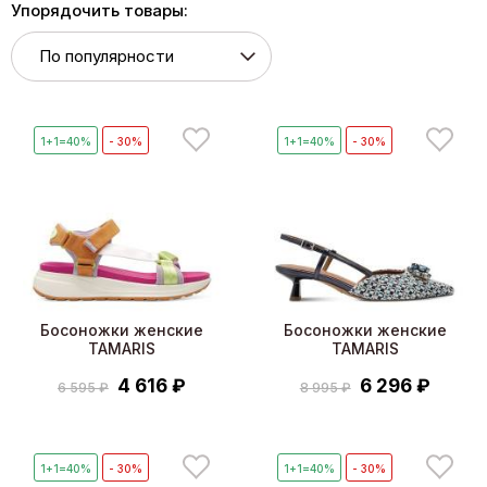
Упорядочить товары:
1+1=40%
- 30%
1+1=40%
- 30%
Босоножки женские
Босоножки женские
TAMARIS
TAMARIS
4 616 ₽
6 296 ₽
6 595 ₽
8 995 ₽
1+1=40%
- 30%
1+1=40%
- 30%