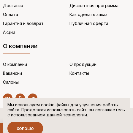
Доставка
Дисконтная программа
Оплата
Как сделать заказ
Гарантия и возврат
Публичная оферта
Акции
О компании
О компании
О продукции
Вакансии
Контакты
Салоны
Мы используем cookie-файлы для улучшения работы
сайта. Продолжая использовать сайт, вы соглашаетесь
с использованием данной технологии.
© “НЕМЕЦКАЯ ОБУВЬ” 2017. Все права защищены.
Политика в отношении персональных данных
ХОРОШО