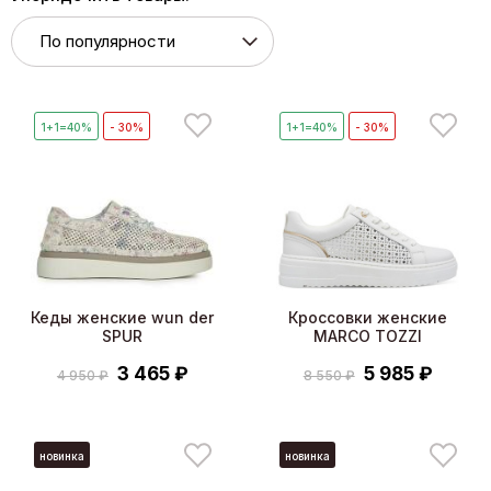
1+1=40%
- 30%
1+1=40%
- 30%
Кеды женские wun der
Кроссовки женские
SPUR
MARCO TOZZI
3 465 ₽
5 985 ₽
4 950 ₽
8 550 ₽
новинка
новинка