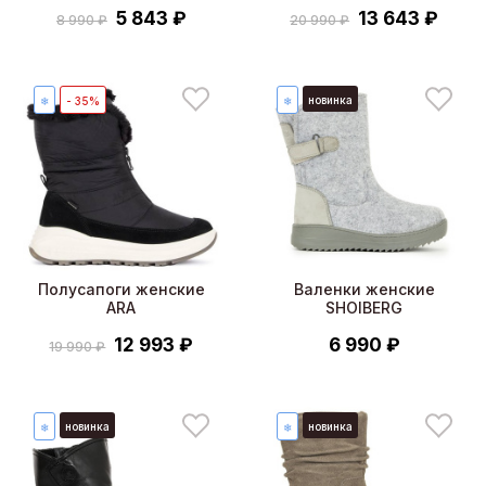
5 843 ₽
13 643 ₽
8 990 ₽
20 990 ₽
новинка
❄
- 35%
❄
Полусапоги женские
Валенки женские
ARA
SHOIBERG
12 993 ₽
6 990 ₽
19 990 ₽
новинка
новинка
❄
❄