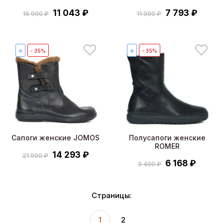
11 043 ₽
7 793 ₽
16 990 ₽
11 990 ₽
❄
- 35%
❄
- 35%
Сапоги женские JOMOS
Полусапоги женские
ROMER
14 293 ₽
21 990 ₽
6 168 ₽
9 490 ₽
Страницы:
1
2