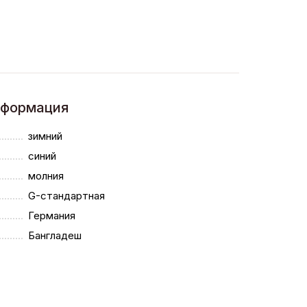
нформация
зимний
синий
молния
G-стандартная
Германия
Бангладеш