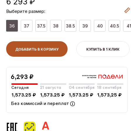
6 293 ₽
Выберите размер:
36
37
37.5
38
38.5
39
40
40.5
4
ДОБАВИТЬ В КОРЗИНУ
КУПИТЬ В 1 КЛИК
6,293 ₽
Сегодня
21 августа
04 сентября
18 сентября
1,573.25 ₽
1,573.25 ₽
1,573.25 ₽
1,573,25 ₽
Без комиссий и переплат