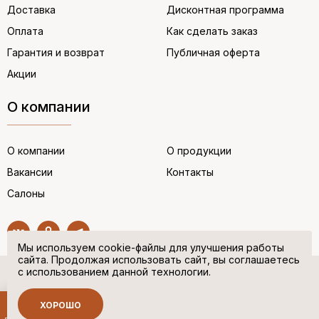
Доставка
Дисконтная программа
Оплата
Как сделать заказ
Гарантия и возврат
Публичная оферта
Акции
О компании
О компании
О продукции
Вакансии
Контакты
Салоны
Мы используем cookie-файлы для улучшения работы
сайта. Продолжая использовать сайт, вы соглашаетесь
с использованием данной технологии.
© “НЕМЕЦКАЯ ОБУВЬ” 2017. Все права защищены.
Политика в отношении персональных данных
ХОРОШО