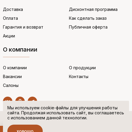
Доставка
Дисконтная программа
Оплата
Как сделать заказ
Гарантия и возврат
Публичная оферта
Акции
О компании
О компании
О продукции
Вакансии
Контакты
Салоны
Мы используем cookie-файлы для улучшения работы
сайта. Продолжая использовать сайт, вы соглашаетесь
с использованием данной технологии.
© “НЕМЕЦКАЯ ОБУВЬ” 2017. Все права защищены.
Политика в отношении персональных данных
ХОРОШО