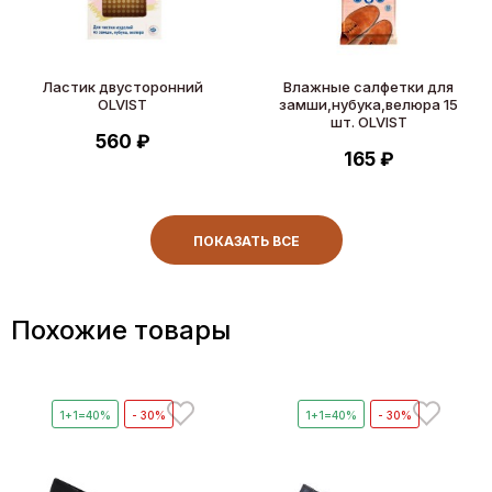
Ластик двусторонний
Влажные салфетки для
OLVIST
замши,нубука,велюра 15
шт. OLVIST
560 ₽
165 ₽
ПОКАЗАТЬ ВСЕ
Похожие товары
1+1=40%
- 30%
1+1=40%
- 30%