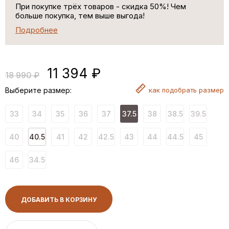
При покупке трёх товаров - скидка 50%! Чем
больше покупка, тем выше выгода!
Подробнее
11 394 ₽
18 990 ₽
Выберите размер:
как
подобрать размер
33
34
35
36
37
37.5
38
38.5
39.5
40
40.5
41
42
42.5
43
44
44.5
45
46
34.5
ДОБАВИТЬ В КОРЗИНУ