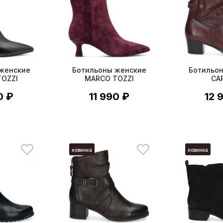
женские
Ботильоны женские
Ботильо
OZZI
MARCO TOZZI
CA
0 ₽
11 990 ₽
12 
новинка
новинка