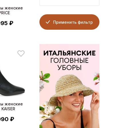
ны женские
PRICE
Применить фильтр
995 ₽
ны женские
 KAISER
990 ₽