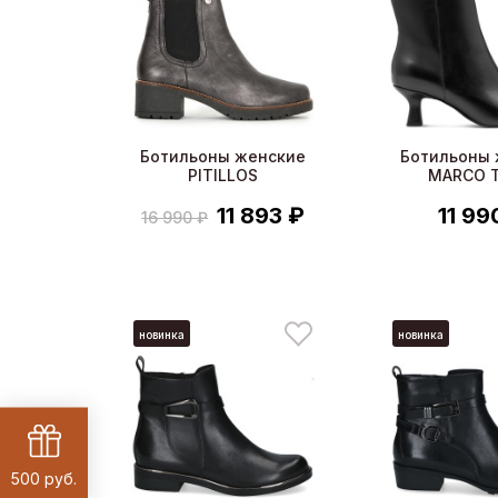
Ботильоны женские
Ботильоны 
PITILLOS
MARCO T
11 893 ₽
11 99
16 990 ₽
новинка
новинка
500 руб.