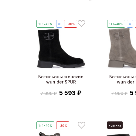
1+1=40%
❄
- 30%
1+1=40%
❄
Ботильоны женские
Ботильоны 
wun der SPUR
wun der
5 593 ₽
5
7 990 ₽
7 990 ₽
новинка
1+1=40%
- 30%