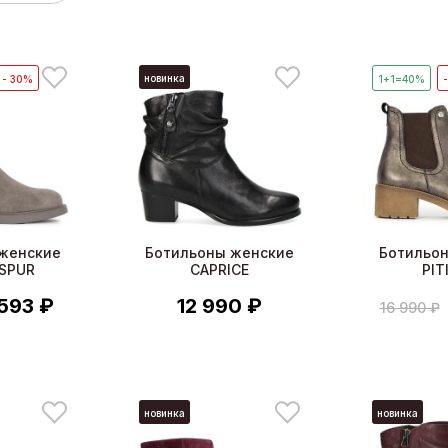
новинка
- 30%
1+1=40%
женские
Ботильоны женские
Ботильо
 SPUR
CAPRICE
PIT
 593 ₽
12 990 ₽
16 990 ₽
новинка
новинка