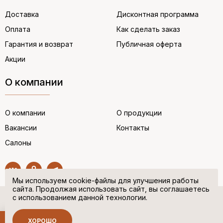
Доставка
Дисконтная программа
Оплата
Как сделать заказ
Гарантия и возврат
Публичная оферта
Акции
О компании
О компании
О продукции
Вакансии
Контакты
Салоны
Мы используем cookie-файлы для улучшения работы
сайта. Продолжая использовать сайт, вы соглашаетесь
с использованием данной технологии.
© “НЕМЕЦКАЯ ОБУВЬ” 2017. Все права защищены.
Политика в отношении персональных данных
ХОРОШО